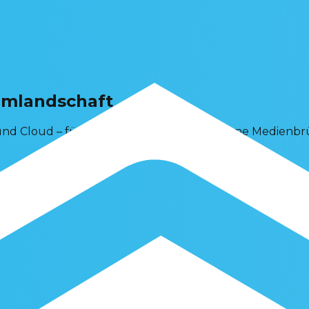
emlandschaft
 und Cloud – für durchgängige Prozesse ohne Medienbr