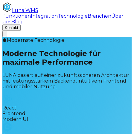
Luna
WMS
Funktionen
Integration
Technologie
Branchen
Über
uns
Blog
Kontakt
●
Modernste Technologie
Moderne Technologie für
maximale Performance
LUNA basiert auf einer zukunftssicheren Architektur
mit leistungsstarkem Backend, intuitivem Frontend
und mobiler Nutzung.
React
Frontend
Modern UI